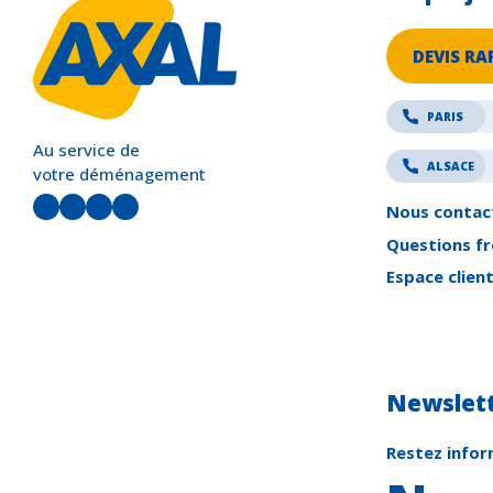
DEVIS RA
PARIS
Au service de
ALSACE
votre déménagement
LinkedIn
Facebook
Instagram
YouTube
Nous contac
Questions f
Espace clien
Newslet
Restez infor