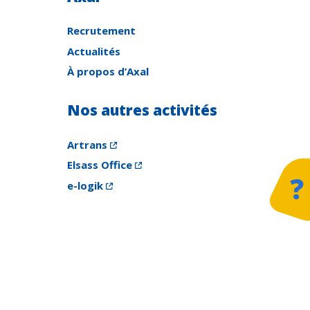
Recrutement
Actualités
À propos d’Axal
Nos autres activités
D
Li
Artrans
T
Elsass Office
M
e-logik
G