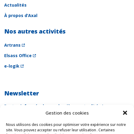
Actualités
À propos d’Axal
Nos autres activités
Artrans
Elsass Office
e-logik
Newsletter
Restez informés de nos dernières actualités !
Gestion des cookies
Newsletter
Email *
Nous utilisons des cookies pour optimiser votre expérience sur notre
site. Vous pouvez accepter ou refuser leur utilisation . Certaines