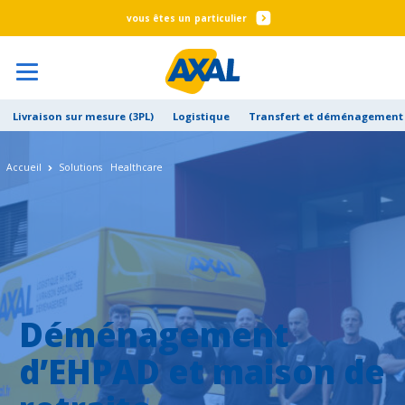
particulier
Livraison sur mesure (3PL)
Logistique
Transfert et déménagement 
Accueil
Solutions Healthcare
Déménagement
d’EHPAD et maison de