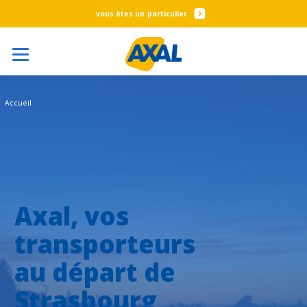
particulier
Accueil
Axal, vos
transporteurs
au départ de
Strasbourg