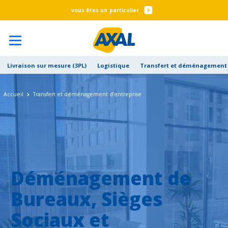
particulier
Livraison sur mesure (3PL)
Logistique
Transfert et déménagement 
Accueil
Transfert et déménagement d’entreprise
Déménagement de
Bureaux, Sièges
Sociaux et