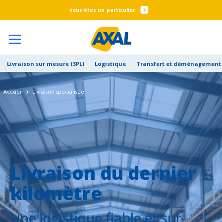
particulier
Livraison sur mesure (3PL)
Logistique
Transfert et déménagement 
Accueil
Livraison spécialisée
Livraison du dernier
kilomètre
Une logistique fiable et sur-