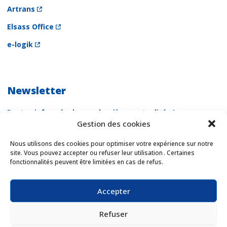
Artrans
Elsass Office
e-logik
Newsletter
Restez informés de nos dernières actualités !
Gestion des cookies
Newsletter
Email *
Nous utilisons des cookies pour optimiser votre expérience sur notre
site. Vous pouvez accepter ou refuser leur utilisation . Certaines
fonctionnalités peuvent être limitées en cas de refus.
Les champs suivis d'une * sont obligatoires
Accepter
Refuser