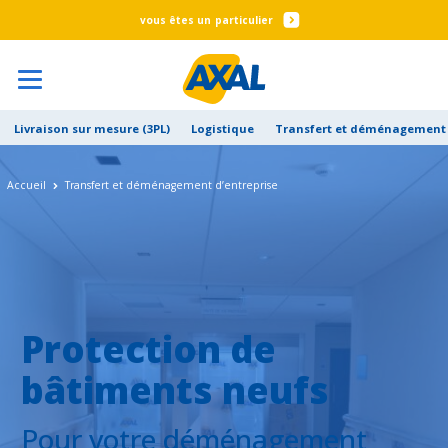
particulier
Livraison sur mesure (3PL)
Logistique
Transfert et déménagement 
Accueil
Transfert et déménagement d’entreprise
Protection de
bâtiments neufs
Pour votre déménagement