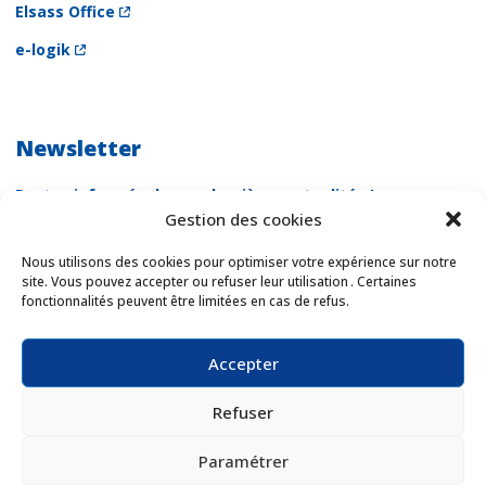
Elsass Office
e-logik
Newsletter
Restez informés de nos dernières actualités !
Gestion des cookies
Newsletter
Email *
Nous utilisons des cookies pour optimiser votre expérience sur notre
site. Vous pouvez accepter ou refuser leur utilisation . Certaines
fonctionnalités peuvent être limitées en cas de refus.
Les champs suivis d'une * sont obligatoires
Accepter
Refuser
Paramétrer