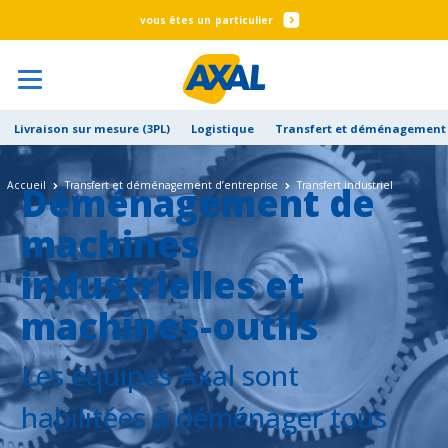
particulier
Livraison sur mesure (3PL)
Logistique
Transfert et déménagement 
Déménagement de
Accueil
Transfert et déménagement d’entreprise
Transfert industriel
machines
industrielles et
machines-outils
Les équipes Axal sont
habilitées à déménager tous