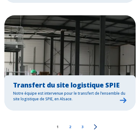
Transfert du site logistique SPIE
Notre équipe est intervenue pour le transfert de l’ensemble du
site logistique de SPIE, en Alsace.
1
2
3