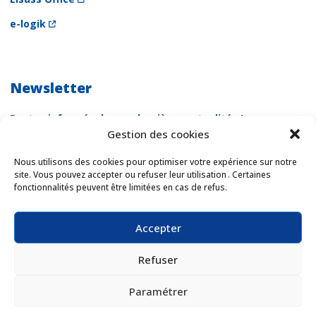
e-logik
Newsletter
Restez informés de nos dernières actualités !
Gestion des cookies
Newsletter
Email *
Nous utilisons des cookies pour optimiser votre expérience sur notre
site. Vous pouvez accepter ou refuser leur utilisation . Certaines
fonctionnalités peuvent être limitées en cas de refus.
Les champs suivis d'une * sont obligatoires
Accepter
Refuser
Paramétrer
Crédits & mentions légales