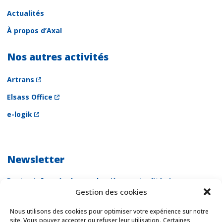
Actualités
À propos d’Axal
Nos autres activités
Artrans
Elsass Office
e-logik
Newsletter
Restez informés de nos dernières actualités !
Gestion des cookies
Newsletter
Email *
Nous utilisons des cookies pour optimiser votre expérience sur notre
site. Vous pouvez accepter ou refuser leur utilisation . Certaines