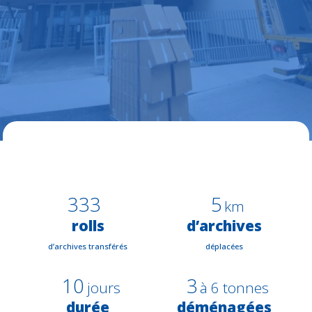
333
5
km
rolls
d’archives
d’archives transférés
déplacées
10
3
jours
à 6 tonnes
durée
déménagées