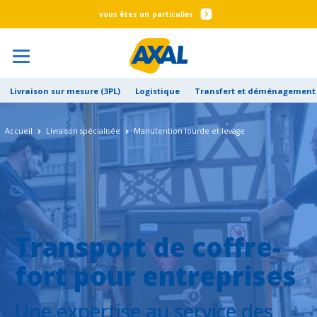
particulier
Livraison sur mesure (3PL)
Logistique
Transfert et déménagement 
Accueil
Livraison spécialisée
Manutention lourde et levage
Transport de coffre-
fort pour entreprises
Une expertise au service des